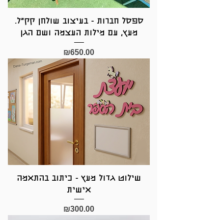
ספסל חברות - בעיצוב שולחן קק"ל.
מעץ, עם מילות העצמה ושם הגן
Price
₪650.00
שילוט גדול מעץ - כיתוב בהתאמה
אישית
Price
₪300.00