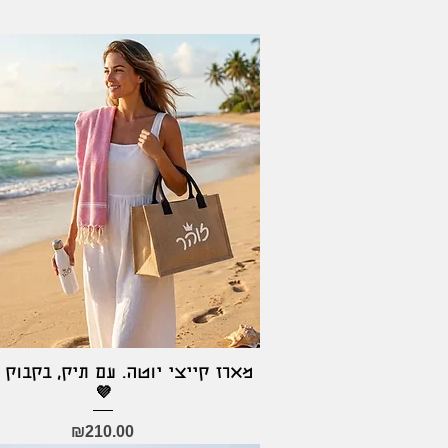
מארז קייצי יוטה. עם תיק, בקבוק 
Quick View
💜
Price
₪210.00