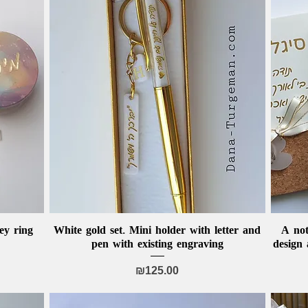
ey ring
White gold set. Mini holder with letter and
Quick View
A not
pen with existing engraving
design
Price
₪125.00