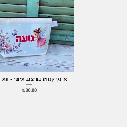
ארנק קנווס בעיצוב אישי - תא 
Quick View
Price
₪30.00