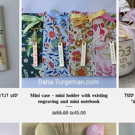
סט דנדו
Mini case - mini holder with existing
Quick View
 ספל
engraving and mini notebook
י
Regular Price
Sale Price
₪55.00
₪45.00