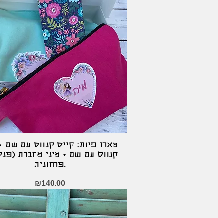
מארז פיות: קייס קנווס עם שם +
Quick View
קנווס עם שם + מיני מחברת (פנ)
פרחונית.
Price
₪140.00