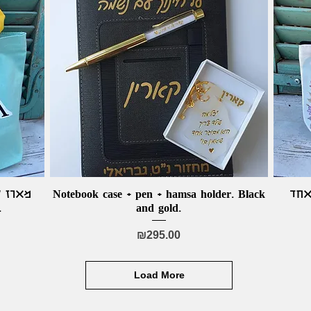
מארז ק
Notebook case + pen + hamsa holder. Black
Quick View
אחד
מקנווס + מ.
and gold.
Price
₪295.00
Load More