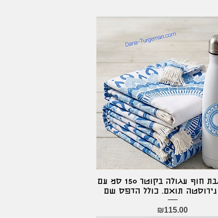
מארז מגבת חוף עגולה בקוטר 150 סמ עם
Quick View
נירוסטה תואם. כולל הדפס שם
Price
₪115.00