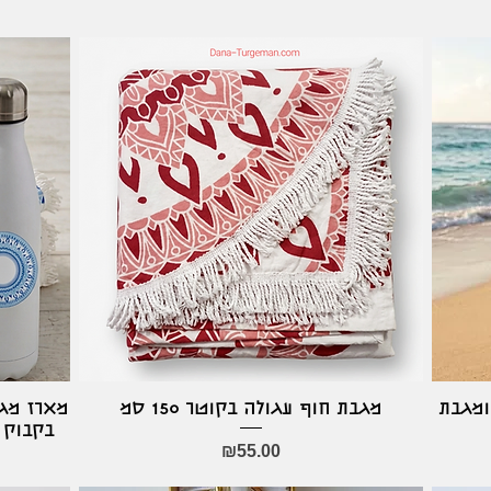
מגבת חוף עגולה בקוטר 150 סמ
Quick View
ומגבת
בקבוק 
Price
₪55.00