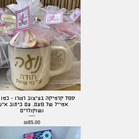
ספל קרמיקה בעיצוב רטרו - כמו
Quick View
אמייל של פעם. עם כיתוב איש
ושוקולדים
Price
₪85.00