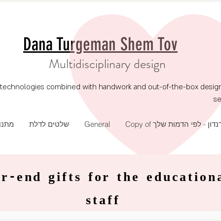
Dana Turgeman Shem Tov
Multidisciplinary design
echnologies combined with handwork and out-of-the-box design, p
se
מתנו
שלטים לדלת
General
Copy of נדון - לפי הדמות שלך
r-end gifts for the education
staff