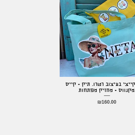
ייצי בעיצוב רטרו. תיק + קייס
Quick View
חזיק מפתחות
Price
₪160.00