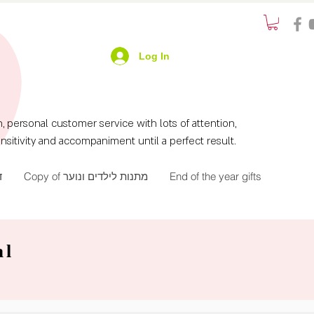
Log In
ersonal customer service with lots of attention,
nsitivity and accompaniment until a perfect result.
ד
Copy of מתנות לילדים ונוער
End of the year gifts
al