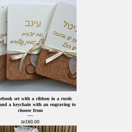
ebook set with a ribbon in a rustic
Quick View
 and a keychain with an engraving to
choose from
Price
₪160.00