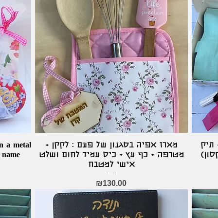
n a metal
מארז אפיה בסגנון של פעם : לקקן +
Quick View
 תיק
a name
מטרפה + כף עץ + כיס עמיד לחום ושלט
קסון
אישי למטבח
Price
₪130.00