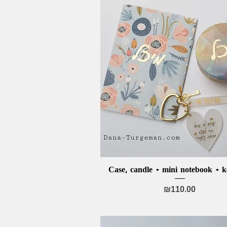
Case, candle + mini notebook + k
Quick View
Price
₪110.00