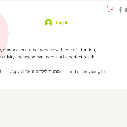
Log In
ersonal customer service with lots of attention,
nsitivity and accompaniment until a perfect result.
ד
Copy of מתנות לילדים ונוער
End of the year gifts