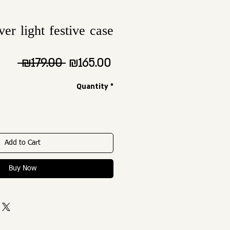
ver light festive case
Regular
Sale
 ₪179.00 
₪165.00
Price
Price
Quantity
*
Add to Cart
Buy Now