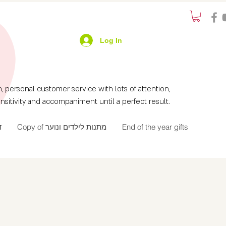
Log In
ersonal customer service with lots of attention,
nsitivity and accompaniment until a perfect result.
ד
Copy of מתנות לילדים ונוער
End of the year gifts