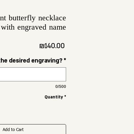
nt butterfly necklace
with engraved name
Price
₪140.00
the desired engraving?
*
0/500
Quantity
*
Add to Cart