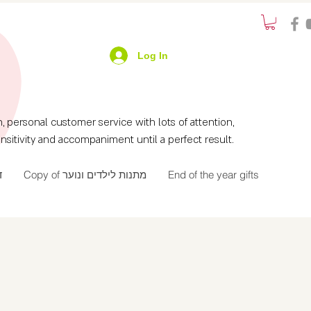
Log In
ersonal customer service with lots of attention,
nsitivity and accompaniment until a perfect result.
ד
Copy of מתנות לילדים ונוער
End of the year gifts