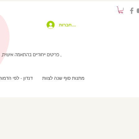
להתחברות
פריטים ייחודיים בהתאמה אישית, שימוש בטכנולוגיות מתקדמות בשילוב עבודת יד ועיצוב מחוץ לקופסא , שירות לקוחות אישי עם המון תשומת לב ,
מתנות סוף שנה לצוות
דנדון - לפי הדמו