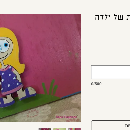
 של ילדה
0/500
ות