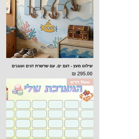
שילוט מעץ - דגם ים. עם שרשרת דגים ועוגנים
מחיר
New חדש