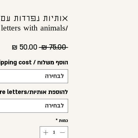
אותיות נפרדות עם 
/Wooden letters with animals
מחיר
מחיר
 ‏75.00 ‏₪ 
רגיל
מבצ
הוסף משלוח / add shipping cost
לבחירה
להוספת אותיות/add more letters
לבחירה
כמות
*