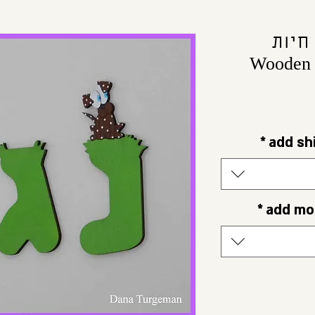
חיות
ע
*
*