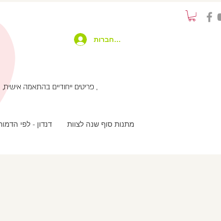
להתחברות
פריטים ייחודיים בהתאמה אישית, שימוש בטכנולוגיות מתקדמות בשילוב עבודת יד ועיצוב מחוץ לקופסא , שירות לקוחות אישי עם המון תשומת לב ,
מתנות סוף שנה לצוות
דנדון - לפי הדמו