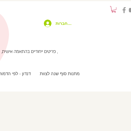
להתחברות
פריטים ייחודיים בהתאמה אישית, שימוש בטכנולוגיות מתקדמות בשילוב עבודת יד ועיצוב מחוץ לקופסא , שירות לקוחות אישי עם המון תשומת לב ,
מתנות סוף שנה לצוות
דנדון - לפי הדמו