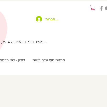
להתחברות
פריטים ייחודיים בהתאמה אישית, שימוש בטכנולוגיות מתקדמות בשילוב עבודת יד ועיצוב מחוץ לקופסא , שירות לקוחות אישי עם המון תשומת לב ,
מתנות סוף שנה לצוות
דנדון - לפי הדמו