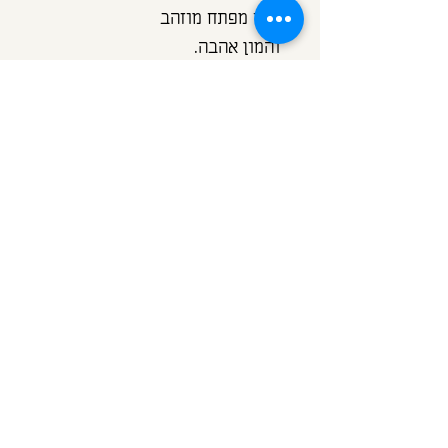
מיני מפתח מוזהב
והמון אהבה.
מתאים כמתנת הוקרה לאשת חינוך
אהובה במיוחד.
ניתן להזמין את החמסה גם עם
חריטה בהתאמה אישית משלך,
בתוספת 30 ש"ח
יש לבחור ב
חריטה בהתאמה
אישית מתוך האפשרויות חריטה
במודעה עצמה.