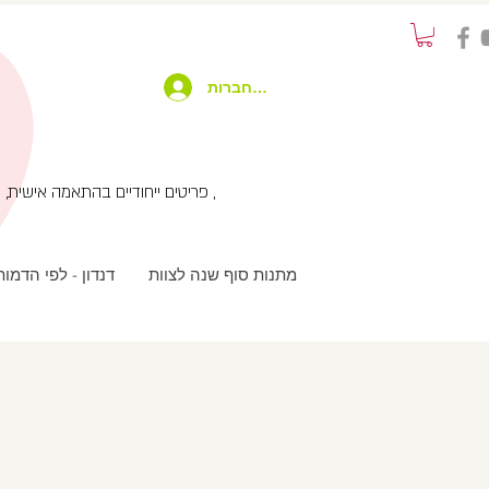
להתחברות
פריטים ייחודיים בהתאמה אישית, שימוש בטכנולוגיות מתקדמות בשילוב עבודת יד ועיצוב מחוץ לקופסא , שירות לקוחות אישי עם המון תשומת לב ,
מתנות סוף שנה לצוות
דנדון - לפי הדמו