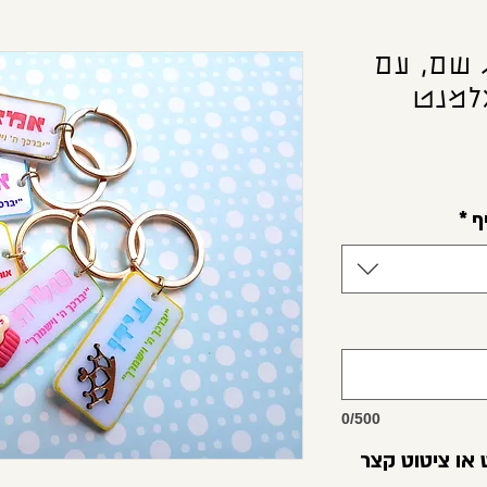
 שם, עם
למנט
ף
*
0/500
או ציטוט קצר