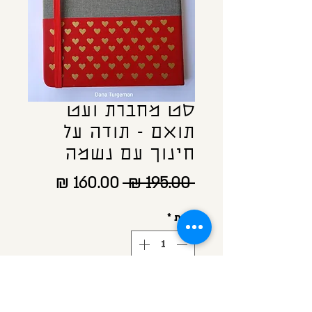
סט מחברת ועט
תואם - תודה על
חינוך עם נשמה
מחיר
מחיר
 ‏195.00 ‏₪ 
רגיל
מבצע
כמות
*
הוספה לסל הקניות