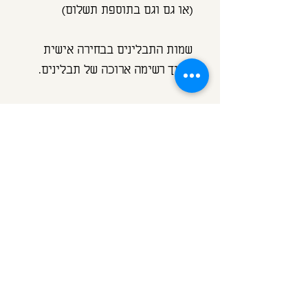
(או גם וגם בתוספת תשלום)
שמות התבלינים בבחירה אישית
מתוך רשימה ארוכה של תבלינים.
הכיתוב עשוי מויניל עמיד במים
במבחר צבעים:
טורקיז , ורוד בהיר, שחור, לבן
ניתן לשטוף ללא חשש עם מים סבון
וסקוטש
-לא מומלץ לשימוש במדיח בשל
הטמפרטורה, ההשריה והחומרים.
ישנן מידות נוספות לצנצנות