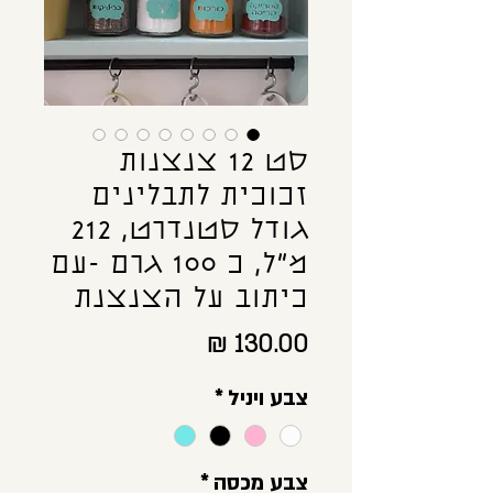
סט 12 צנצנות
זכוכית לתבלינים
גודל סטנדרט, 212
מ"ל, כ 100 גרם -עם
כיתוב על הצנצנת
מחיר
צבע ויניל
*
צבע מכסה
*