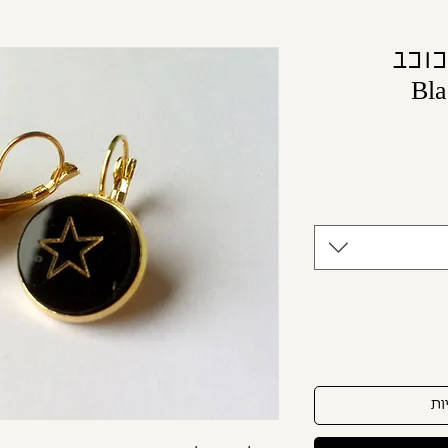
כוכב
יר
צע
ות