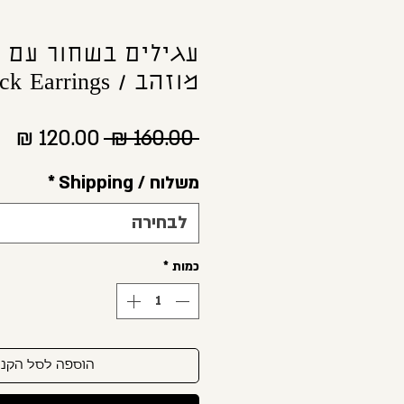
עגילים בשחור עם 
מוזהב / Black Earrings
מחיר
מח
 ‏160.00 ‏₪ 
רגיל
מב
משלוח / Shipping
*
לבחירה
כמות
*
הוספה לסל הקני