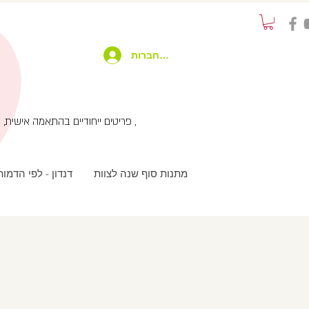
להתחברות
פריטים ייחודיים בהתאמה אישית, שימוש בטכנולוגיות מתקדמות בשילוב עבודת יד ועיצוב מחוץ לקופסא , שירות לקוחות אישי עם המון תשומת לב ,
מתנות סוף שנה לצוות
דנדון - לפי הדמו