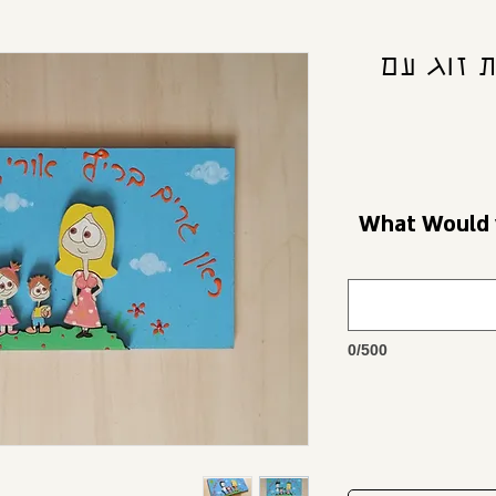
 זוג עם
וי? What Would you like
0/500