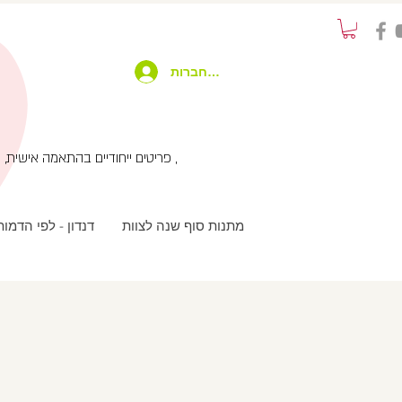
להתחברות
פריטים ייחודיים בהתאמה אישית, שימוש בטכנולוגיות מתקדמות בשילוב עבודת יד ועיצוב מחוץ לקופסא , שירות לקוחות אישי עם המון תשומת לב ,
מתנות סוף שנה לצוות
דנדון - לפי הדמו