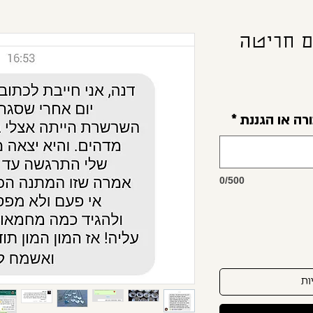
ם חריטה
*
0/500
ות