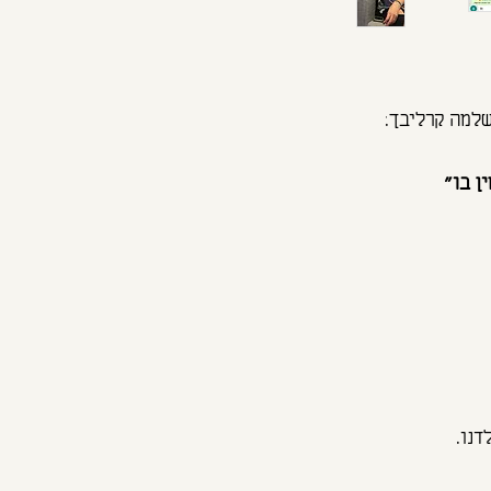
למה קרליבך:
ן בו"
דנו.