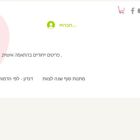
להתחברות
פריטים ייחודיים בהתאמה אישית, שימוש בטכנולוגיות מתקדמות בשילוב עבודת יד ועיצוב מחוץ לקופסא , שירות לקוחות אישי עם המון תשומת לב ,
מתנות סוף שנה לצוות
דנדון - לפי הדמו