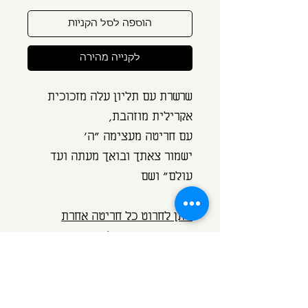
הוספה לסל הקניות
לקנייה מהירה
שרשרת עם תליון עלה מזכוכית
אקרילית מוזהבת,
עם חריטה מעצימה "ה'
ישמור צאתך ובואך מעתה ועד
עולם" ושם
ניתן לחרוט כל חריטה אחרת
בהתאמה אישית לשרשרת זו.
שרשרת: ארוכה: 70 ס"מ בציפוי
זהב 14 קראט בסגנון דיסקית עדינה