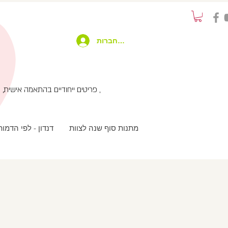
להתחברות
פריטים ייחודיים בהתאמה אישית, שימוש בטכנולוגיות מתקדמות בשילוב עבודת יד ועיצוב מחוץ לקופסא , שירות לקוחות אישי עם המון תשומת לב ,
מתנות סוף שנה לצוות
דנדון - לפי הדמו