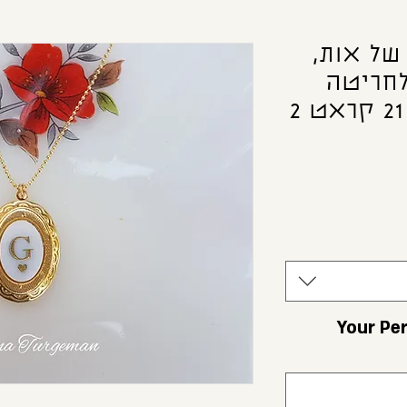
של אות,
לחריטה
נוספת. ציפוי זהב 21 קראט 2
ויה? Your Personal