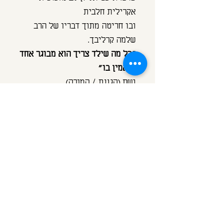
אקרילית חלבית
ובו חריטה מתוך דבריו של הרב
שלמה קרליבך:
"כל מה שילד צריך הוא מבוגר אחד
שיאמין בו"
ושם (הגננת / המורה)
ניתן לבחור כל חריטה אחרת לתליון
זה
שרשרת בציפוי זהב 14 קראט
באורך 70 ס"מ