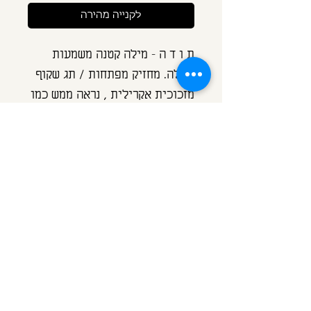
לקנייה מהירה
ת ו ד ה - מילה קטנה משמעות 
גדולה. מחזיק מפתחות / תג שקוף 
מזכוכית אקרילית , נראה ממש כמו 
זכוכית אך אינו שביר, חומר 
איכותי, קשיח ועמיד לשנים,עליו 
כיתוב מויניל של המילה תודה.קצר 
קולע , כאות הערכה לכל מי שראוי 
או ראויה.מגיע עם לולאת מתכת 
למפתחות בצורת כוכבנא ציינו את 
השם המבוקש בהערות.תודה.... ;)