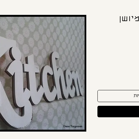
a/ לבן מיושן
ות