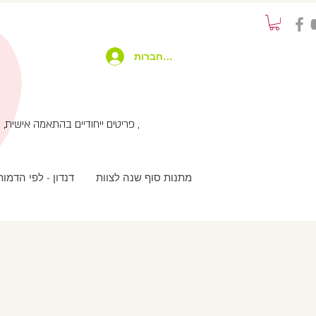
להתחברות
פריטים ייחודיים בהתאמה אישית, שימוש בטכנולוגיות מתקדמות בשילוב עבודת יד ועיצוב מחוץ לקופסא , שירות לקוחות אישי עם המון תשומת לב ,
מתנות סוף שנה לצוות
דנדון - לפי הדמו