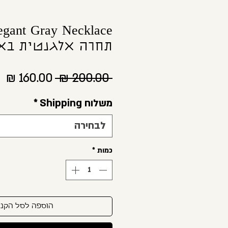
תחרה אלגנטית בא
מחיר
מח
 ‏200.00 ‏₪ 
רגיל
מ
משלוח Shipping
*
לבחירה
כמות
*
הוספה לסל הקני