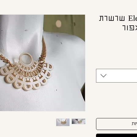
Elegant Gray Necklace שרשרת
פור
יר
בצע
ות