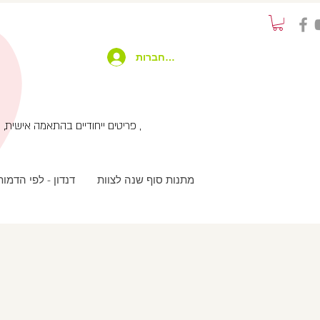
להתחברות
פריטים ייחודיים בהתאמה אישית, שימוש בטכנולוגיות מתקדמות בשילוב עבודת יד ועיצוב מחוץ לקופסא , שירות לקוחות אישי עם המון תשומת לב ,
מתנות סוף שנה לצוות
דנדון - לפי הדמו