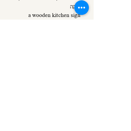
וחזקה
a wooden kitchen sign 
colored in green patina
old fashioned vintage style 
finish
20/60cm
double sided tape in the back 
for easy and strong hanging.