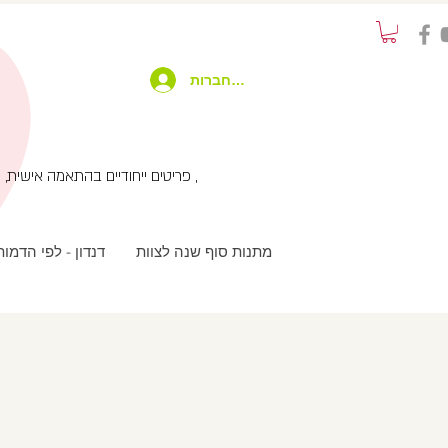
להתחברות
פריטים ייחודיים בהתאמה אישית, שימוש בטכנולוגיות מתקדמות בשילוב עבודת יד ועיצוב מחוץ לקופסא , שירות לקוחות אישי עם המון תשומת לב ,
מתנות סוף שנה לצוות
דנדון - לפי הדמו